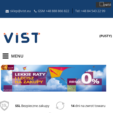
sklep@vist.eu
GSM +48 888 866 822
Tel: +48 84 543 22 99
(PUSTY)
SSL
Bezpieczne zakupy
14
dni na zwrot towaru