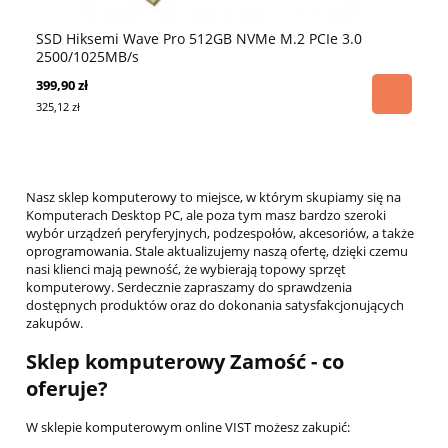
s
SSD Hiksemi Wave Pro 512GB NVMe M.2 PCIe 3.0
SS
2500/1025MB/s
73
399,90 zł
88
325,12 zł
723
Nasz sklep komputerowy to miejsce, w którym skupiamy się na
Komputerach Desktop PC, ale poza tym masz bardzo szeroki
wybór urządzeń peryferyjnych, podzespołów, akcesoriów, a także
oprogramowania. Stale aktualizujemy naszą ofertę, dzięki czemu
nasi klienci mają pewność, że wybierają topowy sprzęt
komputerowy. Serdecznie zapraszamy do sprawdzenia
dostępnych produktów oraz do dokonania satysfakcjonujących
zakupów.
Sklep komputerowy Zamość - co
oferuje?
W sklepie komputerowym online VIST możesz zakupić: