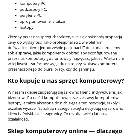
komputery PC,
podzespoły PC,
peryferia PC,
oprogramowanie, a także
laptopy
Złożony przez nas sprzęt charakteryzuje się doskonałą proporcją
ceny do wydajności. Jako profesjonaliści z wieloletnim
doświadczeniem i jednocześnie pasjonaci IT doskonale zdajemy
sobie sprawę, jakie komponenty dobrać, aby skonfigurowane
przez nas komputery gwarantowały najwyższą jakość. Warto nam
w tej kwestii zaufać bez względu na to, czy szukasz komputera
przeznaczonego do biura, pracy, czy do gamingu.
Kto kupuje u nas sprzęt komputerowy?
W naszm sklepie zaopatrują się zarówno klienci indywidualni, jak i
biznesowi. Po części komputerowe oraz zestawy komputerów,
laptopy, a także akcesoria do nich sięgają też instytucje, szkoły i
uczelnie wyższe. Na zakup naszego sprzętu decydują się zarówno
klienci z Polski, jak i z zagranicy. To rezultat wielu lat naszej
działalności.
Sklep komputerowy online — dlaczego