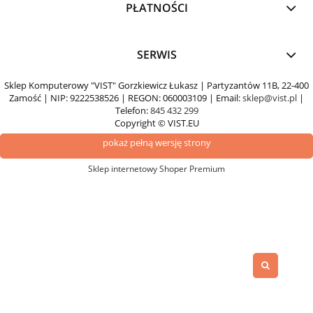
PŁATNOŚCI
SERWIS
Sklep Komputerowy "VIST" Gorzkiewicz Łukasz | Partyzantów 11B, 22-400
Zamość | NIP: 9222538526 | REGON: 060003109 | Email:
sklep@vist.pl
|
Telefon:
845 432 299
Copyright © VIST.EU
pokaż pełną wersję strony
Sklep internetowy Shoper Premium