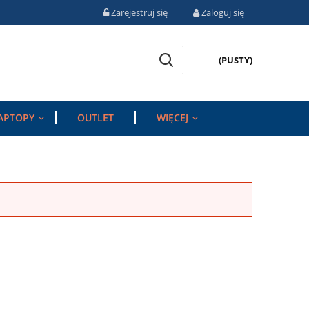
Zarejestruj się
Zaloguj się
(PUSTY)
APTOPY
OUTLET
WIĘCEJ