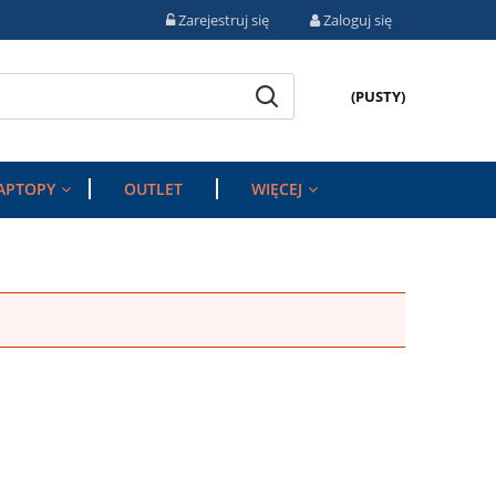
Zarejestruj się
Zaloguj się
(PUSTY)
APTOPY
OUTLET
WIĘCEJ