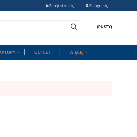
Zarejestruj się
Zaloguj się
(PUSTY)
APTOPY
OUTLET
WIĘCEJ