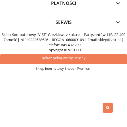
PŁATNOŚCI
SERWIS
Sklep Komputerowy "VIST" Gorzkiewicz Łukasz | Partyzantów 11B, 22-400
Zamość | NIP: 9222538526 | REGON: 060003109 | Email:
sklep@vist.pl
|
Telefon:
845 432 299
Copyright © VIST.EU
pokaż pełną wersję strony
Sklep internetowy Shoper Premium