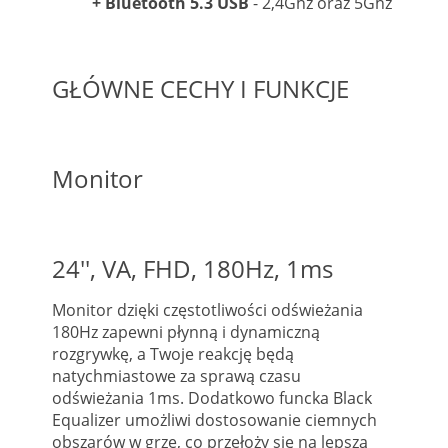
+ Bluetooth 5.3 USB
- 2,4Ghz oraz 5Ghz
GŁÓWNE CECHY I FUNKCJE
Monitor
24'', VA, FHD, 180Hz, 1ms
Monitor dzięki częstotliwości odświeżania
180Hz zapewni płynną i dynamiczną
rozgrywkę, a Twoje reakcję będą
natychmiastowe za sprawą czasu
odświeżania 1ms. Dodatkowo funcka Black
Equalizer umożliwi dostosowanie ciemnych
obszarów w grze, co przełoży się na lepszą