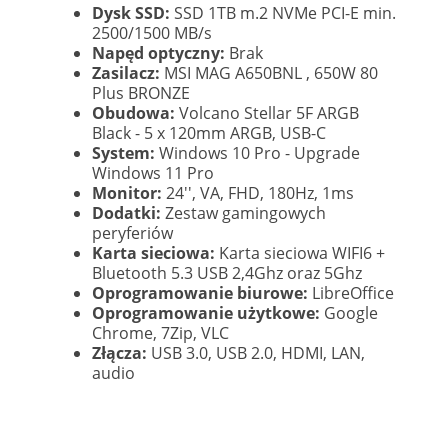
Dysk SSD:
SSD 1TB m.2 NVMe PCI-E min.
2500/1500 MB/s
Napęd optyczny:
Brak
Zasilacz:
MSI MAG A650BNL , 650W 80
Plus BRONZE
Obudowa:
Volcano Stellar 5F ARGB
Black - 5 x 120mm ARGB, USB-C
System:
Windows 10 Pro - Upgrade
Windows 11 Pro
Monitor:
24'', VA, FHD, 180Hz, 1ms
Dodatki:
Zestaw gamingowych
peryferiów
Karta sieciowa:
Karta sieciowa WIFI6 +
Bluetooth 5.3 USB 2,4Ghz oraz 5Ghz
Oprogramowanie biurowe:
LibreOffice
Oprogramowanie użytkowe:
Google
Chrome, 7Zip, VLC
Złącza:
USB 3.0, USB 2.0, HDMI, LAN,
audio