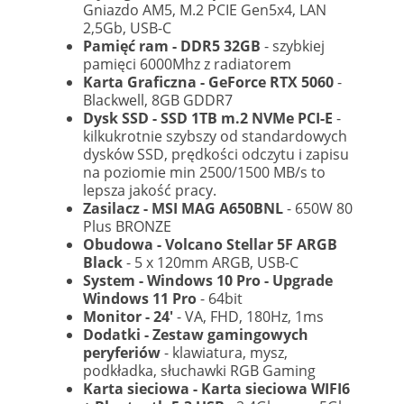
Gniazdo AM5, M.2 PCIE Gen5x4, LAN
2,5Gb, USB-C
Pamięć ram - DDR5 32GB
- szybkiej
pamięci 6000Mhz z radiatorem
Karta Graficzna - GeForce RTX 5060
-
Blackwell, 8GB GDDR7
Dysk SSD - SSD 1TB m.2 NVMe PCI-E
-
kilkukrotnie szybszy od standardowych
dysków SSD, prędkości odczytu i zapisu
na poziomie min 2500/1500 MB/s to
lepsza jakość pracy.
Zasilacz - MSI MAG A650BNL
- 650W 80
Plus BRONZE
Obudowa - Volcano Stellar 5F ARGB
Black
- 5 x 120mm ARGB, USB-C
System - Windows 10 Pro - Upgrade
Windows 11 Pro
- 64bit
Monitor - 24'
- VA, FHD, 180Hz, 1ms
Dodatki - Zestaw gamingowych
peryferiów
- klawiatura, mysz,
podkładka, słuchawki RGB Gaming
Karta sieciowa - Karta sieciowa WIFI6