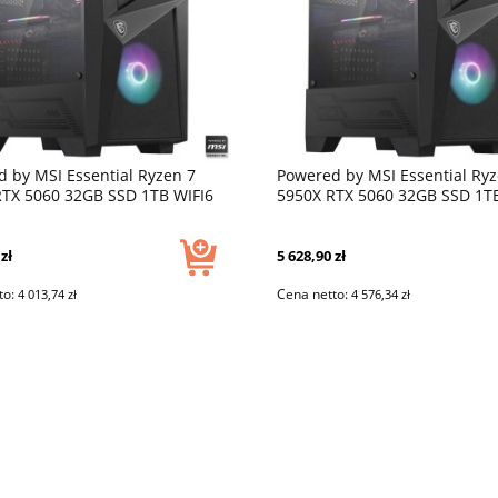
 by MSI Essential Ryzen 7
Powered by MSI Essential Ryz
RTX 5060 32GB SSD 1TB WIFI6
5950X RTX 5060 32GB SSD 1TB
1 DLSS 4
BT5 W11 DLSS 4
zł
5 628,90 zł
to:
Cena netto:
4 013,74 zł
4 576,34 zł