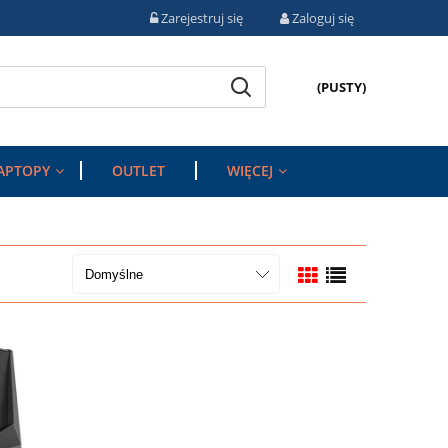
Zarejestruj się
Zaloguj się
(PUSTY)
APTOPY
OUTLET
WIĘCEJ