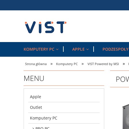
KOMPUTERY PC
APPLE
PODZESPOŁY
»
»
»
Strona główna
Komputery PC
VIST Powered by MSI
MENU
POW
Apple
Outlet
Komputery PC
PRO PC