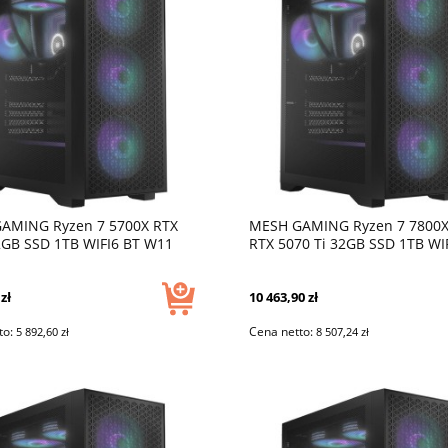
AMING Ryzen 7 5700X RTX
MESH GAMING Ryzen 7 7800X
2GB SSD 1TB WIFI6 BT W11
RTX 5070 Ti 32GB SSD 1TB WI
USB C WaterC
DLSS 4
zł
10 463,90 zł
to:
Cena netto:
5 892,60 zł
8 507,24 zł