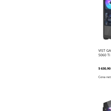
VIST G
5060 Ti
DLSS4
5 630,90 
Cena net