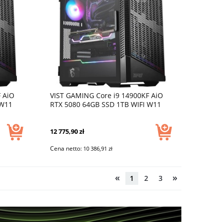
 AiO
VIST GAMING Core i9 14900KF AiO
 W11
RTX 5080 64GB SSD 1TB WIFI W11
DLSS 4
12 775,90 zł
Cena netto:
10 386,91 zł
«
»
1
2
3