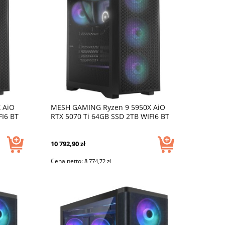
 AiO
MESH GAMING Ryzen 9 5950X AiO
FI6 BT
RTX 5070 Ti 64GB SSD 2TB WIFI6 BT
W11 DLSS 4 USB C
10 792,90 zł
Cena netto:
8 774,72 zł