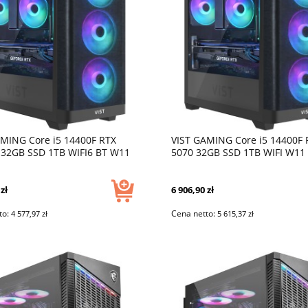
AMING Core i5 14400F RTX
VIST GAMING Core i5 14400F 
 32GB SSD 1TB WIFI6 BT W11
5070 32GB SSD 1TB WIFI W11
zł
6 906,90 zł
to:
Cena netto:
4 577,97 zł
5 615,37 zł