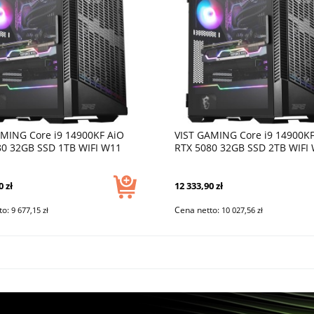
AMING Core i9 14900KF AiO
VIST GAMING Core i9 14900KF
80 32GB SSD 1TB WIFI W11
RTX 5080 32GB SSD 2TB WIFI
DLSS 4
0 zł
12 333,90 zł
to:
Cena netto:
9 677,15 zł
10 027,56 zł