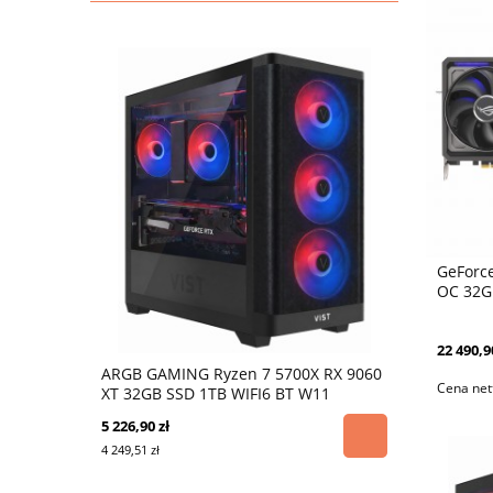
GeForce
OC 32G
22 490,9
ARGB GAMING Ryzen 7 5700X RX 9060
Cena net
XT 32GB SSD 1TB WIFI6 BT W11
5 226,90 zł
4 249,51 zł