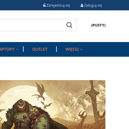
Zarejestruj się
Zaloguj się
(PUSTY)
APTOPY
OUTLET
WIĘCEJ