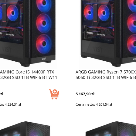
AMING Core i5 14400F RTX
ARGB GAMING Ryzen 7 5700X
 32GB SSD 1TB WIFI6 BT W11
5060 Ti 32GB SSD 1TB WIFI6 
DLSS4
zł
5 167,90 zł
to:
Cena netto:
4 224,31 zł
4 201,54 zł