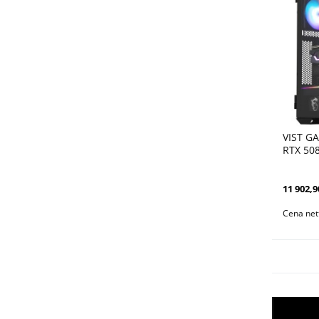
VIST G
RTX 50
DLSS 4
11 902,9
Cena net