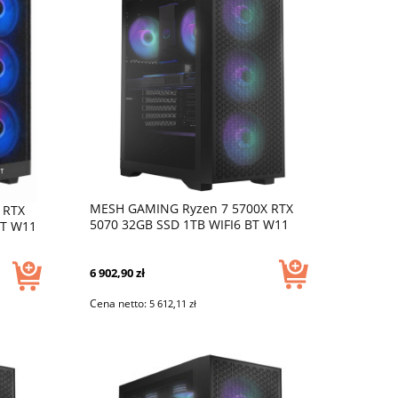
MESH GAMING Ryzen 7 5700X RTX
 RTX
5070 32GB SSD 1TB WIFI6 BT W11
BT W11
DLSS4 USB C
6 902,90 zł
Cena netto:
5 612,11 zł