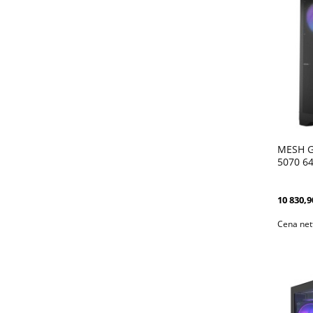
MESH G
5070 6
DLSS4 
10 830,9
Cena net