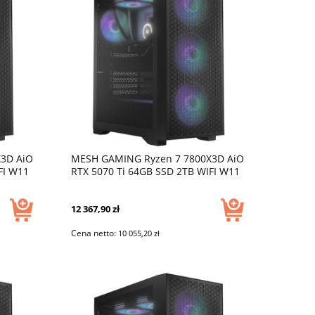
3D AiO
MESH GAMING Ryzen 7 7800X3D AiO
FI W11
RTX 5070 Ti 64GB SSD 2TB WIFI W11
DLSS 4
12 367,90 zł
Cena netto:
10 055,20 zł