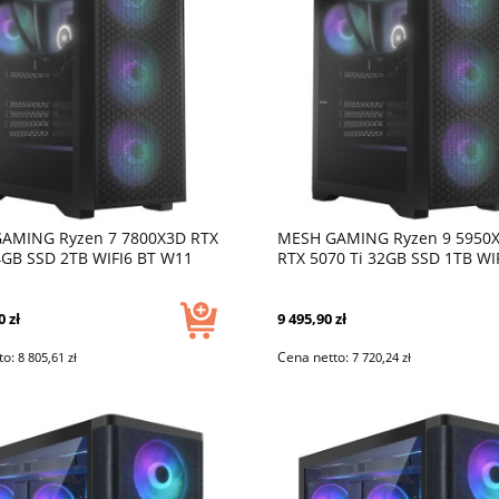
AMING Ryzen 7 7800X3D RTX
MESH GAMING Ryzen 9 5950X
4GB SSD 2TB WIFI6 BT W11
RTX 5070 Ti 32GB SSD 1TB WI
USB C WaterC
W11 DLSS 4 USB C
0 zł
9 495,90 zł
to:
Cena netto:
8 805,61 zł
7 720,24 zł