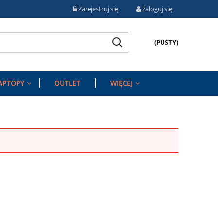
Zarejestruj się
Zaloguj się
(PUSTY)
APTOPY
OUTLET
WIĘCEJ