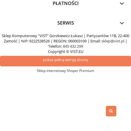
PŁATNOŚCI
SERWIS
Sklep Komputerowy "VIST" Gorzkiewicz Łukasz | Partyzantów 11B, 22-400
Zamość | NIP: 9222538526 | REGON: 060003109 | Email:
sklep@vist.pl
|
Telefon:
845 432 299
Copyright © VIST.EU
pokaż pełną wersję strony
Sklep internetowy Shoper Premium